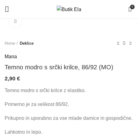
0
Click to enlarge
Home
Deklice
Mana
Temno modro s srčki krilce, 86/92 (MO)
2,90
€
Temno modro s srčki krilce z elastiko.
Primerno je za velikost 86/92.
Prikupno in uporabno za vse mlade damice in gospodične.
Lahkotno in lepo.