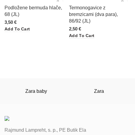
Podložene bermuda hlače,
Termonogavice z
68 (JL)
bremzicami (dva para),
86/92 (JL)
3,50
€
2,50
€
Add To Cart
Add To Cart
Zara baby
Zara
Rajmund Lampreht, s. p., PE Butik Ela