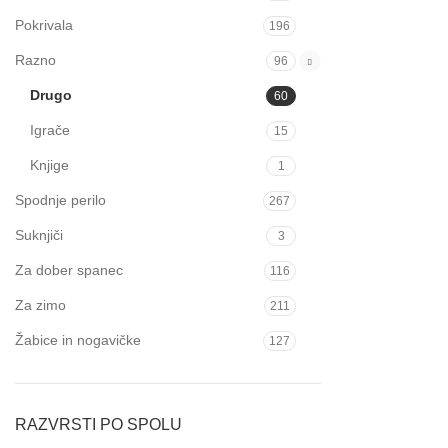
Pokrivala
196
Razno
96
Drugo
60
Igrače
15
Knjige
1
Spodnje perilo
267
Suknjiči
3
Za dober spanec
116
Za zimo
211
Žabice in nogavičke
127
RAZVRSTI PO SPOLU