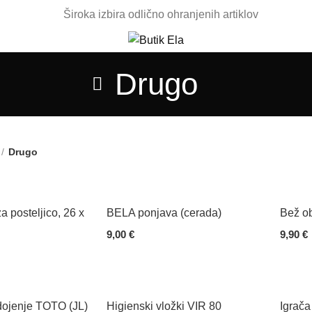
Široka izbira odlično ohranjenih artiklov
Drugo
Drugo
a posteljico, 26 x
BELA ponjava (cerada)
Bež ob
9,00
€
9,90
€
Add To Cart
Add To
dojenje TOTO (JL)
Higienski vložki VIR 80
Igrača