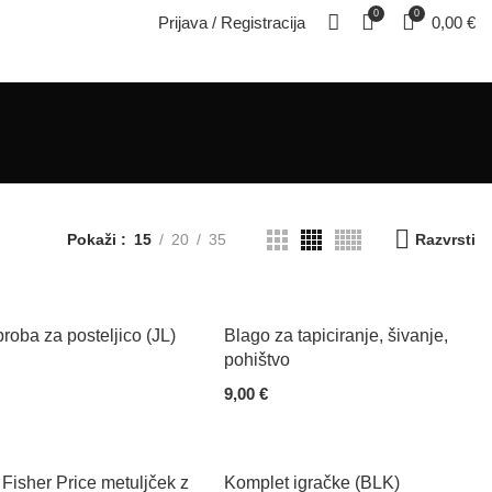
0
0
Prijava / Registracija
0,00
€
Pokaži
15
20
35
Razvrsti
roba za posteljico (JL)
Blago za tapiciranje, šivanje,
pohištvo
9,00
€
 Cart
Add To Cart
 Fisher Price metuljček z
Komplet igračke (BLK)