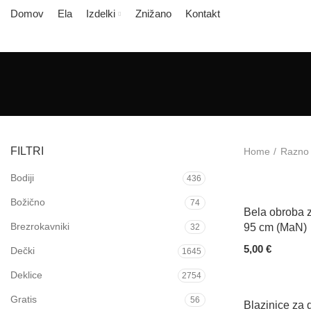
Domov
Ela
Izdelki
Znižano
Kontakt
FILTRI
Home
Razno
Bodiji
436
Božično
74
Bela obroba z
Brezrokavniki
95 cm (MaN)
32
5,00
€
Dečki
1645
Add To Cart
Deklice
2754
Gratis
56
Blazinice za 