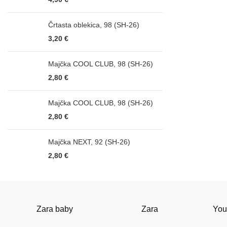
modrosiva
1
Črtasta oblekica, 98 (SH-26)
olivno zelena
1
3,20
€
OPEČNATO ORANŽNA
1
ORANŽNA
2
Majčka COOL CLUB, 98 (SH-26)
2,80
€
PEPERMINT
1
peščeno rjava
1
Majčka COOL CLUB, 98 (SH-26)
PETROL
1
2,80
€
PIKASTO
2
Pink
Majčka NEXT, 92 (SH-26)
1
2,80
€
PISANO
9
RDEČA
3
RETRO
1
Zara baby
Zara
You
RJAVA
1