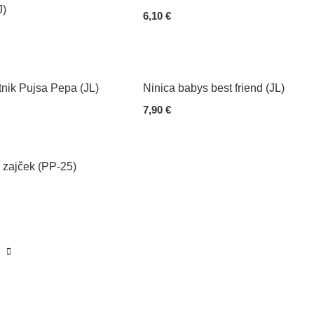
J)
6,10
€
Add To Cart
 Cart
nik Pujsa Pepa (JL)
Ninica babys best friend (JL)
7,90
€
 Cart
Add To Cart
 zajček (PP-25)
 Cart