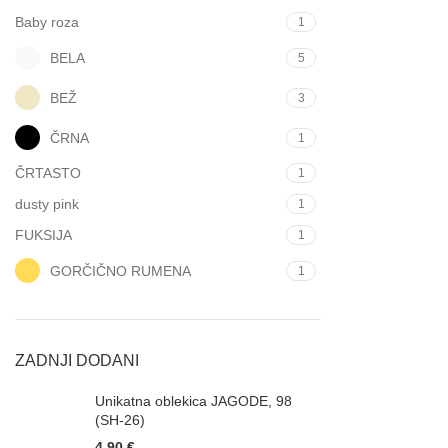
Baby roza
1
BELA
5
BEŽ
3
ČRNA
1
ČRTASTO
1
dusty pink
1
FUKSIJA
1
GORČIČNO RUMENA
1
KARIRASTO
1
KREM
1
ZADNJI DODANI
LILA
1
MARELIČNA
1
Unikatna oblekica JAGODE, 98
(SH-26)
MODRA
3
4,90
€