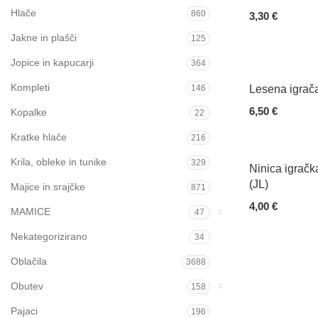
Hlače
860
3,30
€
Jakne in plašči
Add To Cart
125
Jopice in kapucarji
364
Kompleti
146
Lesena igrača
6,50
€
Kopalke
22
Add To Cart
Kratke hlače
216
Krila, obleke in tunike
329
Ninica igračk
(JL)
Majice in srajčke
871
4,00
€
MAMICE
47
Add To Cart
Nekategorizirano
34
Oblačila
3688
Obutev
158
Pajaci
196