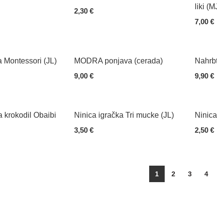
liki (M
2,30
€
7,00
€
Add To Cart
Add To
 Montessori (JL)
MODRA ponjava (cerada)
Nahrbt
9,00
€
9,90
€
Add To Cart
Add To
a krokodil Obaibi
Ninica igračka Tri mucke (JL)
Ninica
3,50
€
2,50
€
Add To Cart
Add To
1
2
3
4