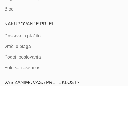
Blog
NAKUPOVANJE PRI ELI
Dostava in plačilo
Vračilo blaga
Pogoji poslovanja
Politika zasebnosti
VAS ZANIMA VAŠA PRETEKLOST?
Vas zanimajo vaše družinske korenine ter od
kod prihajajo
vaši predniki
?