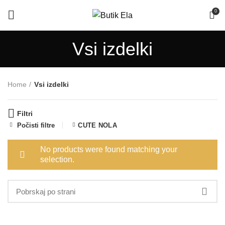
0
Vsi izdelki
Home
Vsi izdelki
Filtri
Počisti filtre
CUTE NOLA
No products were found matching your
selection.