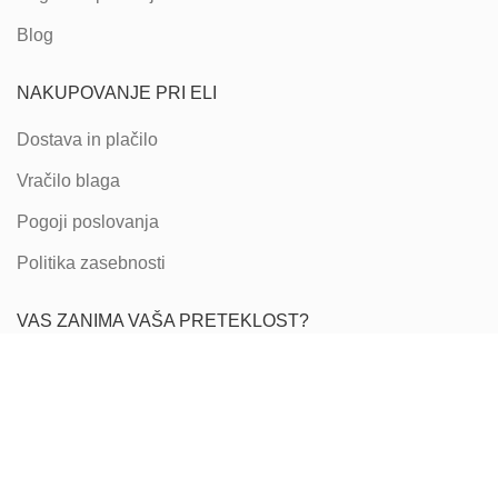
Blog
NAKUPOVANJE PRI ELI
Dostava in plačilo
Vračilo blaga
Pogoji poslovanja
Politika zasebnosti
VAS ZANIMA VAŠA PRETEKLOST?
Vas zanimajo vaše družinske korenine ter od
kod prihajajo
vaši predniki
?