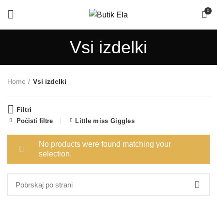
0
Vsi izdelki
Home
Vsi izdelki
Filtri
Počisti filtre
Little miss Giggles
No products were found matching your
selection.