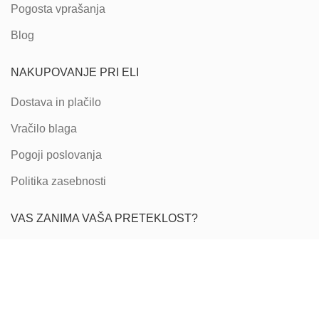
Pogosta vprašanja
Blog
NAKUPOVANJE PRI ELI
Dostava in plačilo
Vračilo blaga
Pogoji poslovanja
Politika zasebnosti
VAS ZANIMA VAŠA PRETEKLOST?
Vas zanimajo vaše družinske korenine ter od
kod prihajajo
vaši predniki
?