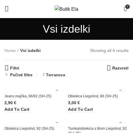
0
Vsi izdelki
Home
Vsi izdelki
Showing all 4 results
Filtri
Razvrsti
Počisti filtre
Terranova
Jeans majčka, 86/92 (SH-25)
Oblekica Liegolind, 86 (SH-25)
2,90
€
3,00
€
Add To Cart
Add To Cart
Oblekica Liegolind, 92 (SH-25)
Tunika/oblekica s tilom Liegolind, 92