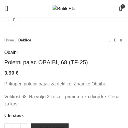
0
Click to enlarge
Home
Deklice
Obaibi
Poletni pajac OBAIBI, 68 (TF-25)
3,90
€
Prikupen poletni pajac za deklice. Znamke Obaibi.
Velikost 68. Na voljo 2 kosa – primerno za dvojčke. Cena
za kos.
In stock