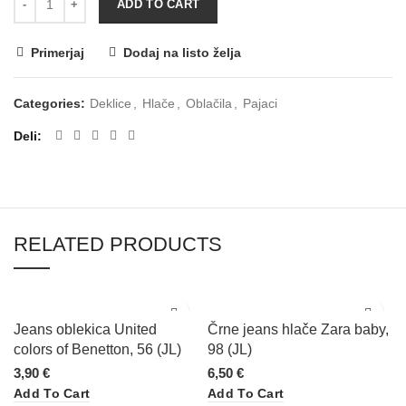
ADD TO CART
Primerjaj
Dodaj na listo želja
Categories:
Deklice
,
Hlače
,
Oblačila
,
Pajaci
Deli
RELATED PRODUCTS
Jeans oblekica United
Črne jeans hlače Zara baby,
colors of Benetton, 56 (JL)
98 (JL)
3,90
€
6,50
€
Add To Cart
Add To Cart