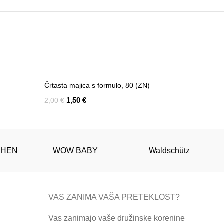
-25%
Črtasta majica s formulo, 80 (ZN)
1,50
€
2,00
€
Add To Cart
HEN
WOW BABY
Waldschütz
VAS ZANIMA VAŠA PRETEKLOST?
Vas zanimajo vaše družinske korenine