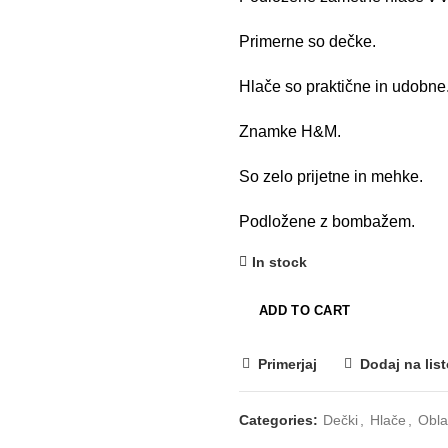
Primerne so dečke.
Hlače so praktične in udobne
Znamke H&M.
So zelo prijetne in mehke.
Podložene z bombažem.
In stock
ADD TO CART
Primerjaj
Dodaj na list
Categories:
Dečki
,
Hlače
,
Obla