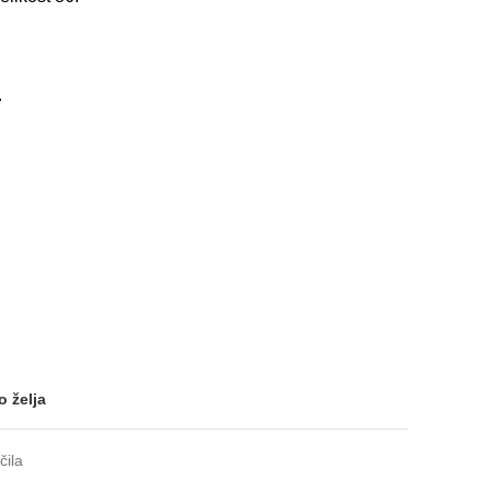
.
o želja
čila