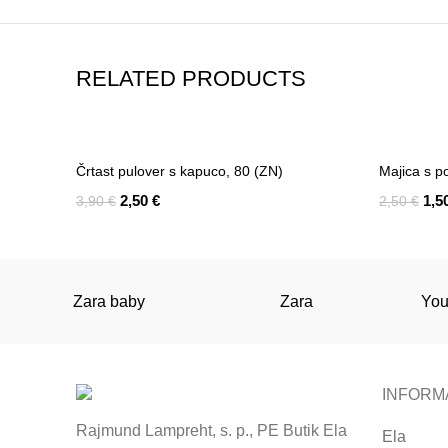
RELATED PRODUCTS
-36%
-40%
Črtast pulover s kapuco, 80 (ZN)
Majica s p
2,50
€
1,5
3,90
€
2,50
€
Add To Cart
Add To Ca
Zara baby
Zara
You
INFORM
Rajmund Lampreht, s. p., PE Butik Ela
Ela