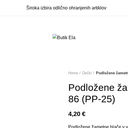
Široka izbira odlično ohranjenih artiklov
Home
Dečki
Podložene žametn
Podložene ža
86 (PP-25)
4,20
€
Podložene žametne hlače v ve