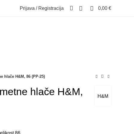
0
0
Prijava / Registracija
0,00
€
e hlače H&M, 86 (PP-25)
metne hlače H&M,
H&M
likost 86.