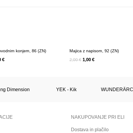
-50%
ovodnim konjem, 86 (ZN)
Majica z napisom, 92 (ZN)
0
€
1,00
€
2,00
€
rt
Add To Cart
ng Dimension
YEK - Kik
WUNDERÄRC
ACIJE
NAKUPOVANJE PRI ELI
Dostava in plačilo