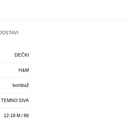
DOSTAVI
DEČKI
H&M
bombaž
TEMNO SIVA
12-18 M / 86