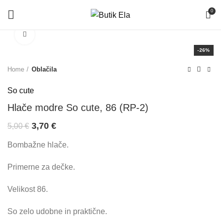
0
Click to enlarge
-26%
Home
Oblačila
So cute
Hlače modre So cute, 86 (RP-2)
3,70
€
5,00
€
Bombažne hlače.
Primerne za dečke.
Velikost 86.
So zelo udobne in praktične.