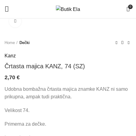
0
Click to enlarge
Home
Dečki
Kanz
Črtasta majica KANZ, 74 (SZ)
2,70
€
Udobna bombažna črtasta majica znamke KANZ ni samo
prikupna, ampak tudi praktična.
Velikost 74.
Primerna za dečke.