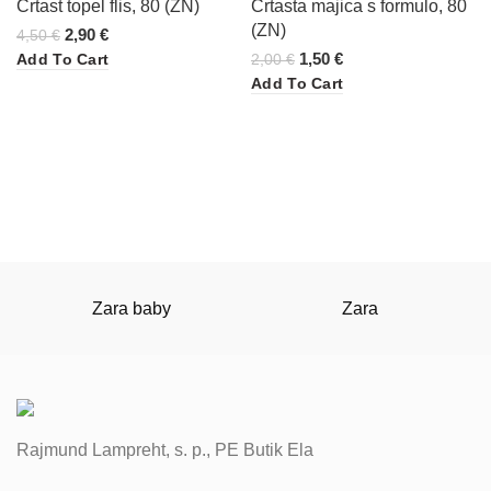
Črtast topel flis, 80 (ZN)
Črtasta majica s formulo, 80
(ZN)
2,90
€
4,50
€
1,50
€
Add To Cart
2,00
€
Add To Cart
Zara baby
Zara
Rajmund Lampreht, s. p., PE Butik Ela