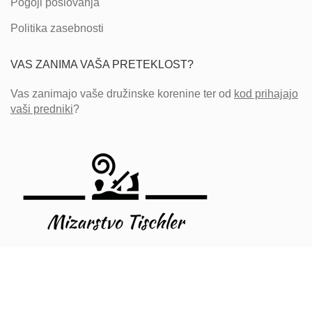
Pogoji poslovanja
Politika zasebnosti
VAS ZANIMA VAŠA PRETEKLOST?
Vas zanimajo vaše družinske korenine ter od
kod prihajajo
vaši predniki
?
WP Slovenia
2021