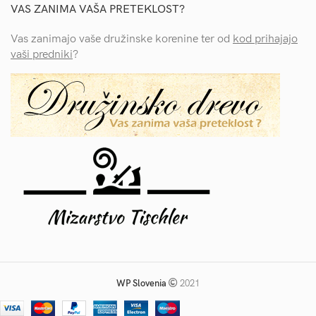
VAS ZANIMA VAŠA PRETEKLOST?
Vas zanimajo vaše družinske korenine ter od
kod prihajajo
vaši predniki
?
WP Slovenia
2021