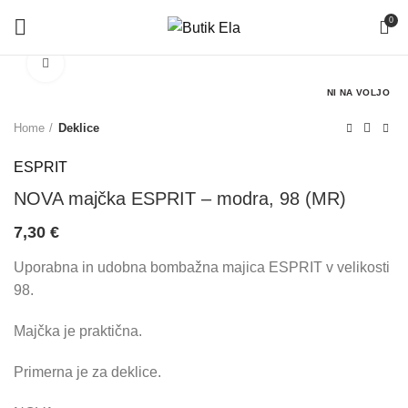
0
Click to enlarge
NI NA VOLJO
Home
Deklice
ESPRIT
NOVA majčka ESPRIT – modra, 98 (MR)
7,30
€
Uporabna in udobna bombažna majica ESPRIT v velikosti
98.
Majčka je praktična.
Primerna je za deklice.